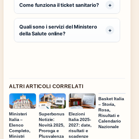
Come funziona il ticket sanitario?
Quali sono i servizi del Ministero
della Salute online?
ALTRI ARTICOLI CORRELATI
Basket Italia
– Storia,
Rosa,
Ministeri
Superbonus
Elezioni
Risultati e
Italia –
Notizie:
Italia 2025-
Calendario
Elenco
Novità 2025,
2027: date,
Nazionale
Completo,
Proroga e
risultati e
Ministri
Plusvalenza
scadenze