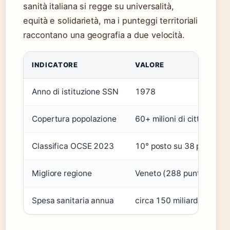
sanità italiana si regge su universalità,
equità e solidarietà, ma i punteggi territoriali
raccontano una geografia a due velocità.
INDICATORE
VALORE
Anno di istituzione SSN
1978
Copertura popolazione
60+ milioni di cittadini
Classifica OCSE 2023
10° posto su 38 paesi (
OC
Migliore regione
Veneto (288 punti NSG)
Spesa sanitaria annua
circa 150 miliardi di euro