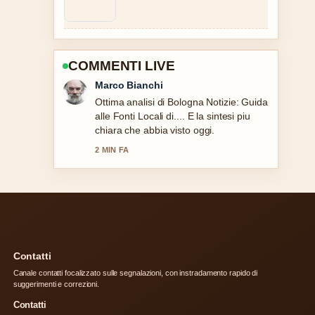
COMMENTI LIVE
Elena Ricci
Seguo da vicino Trasporti Italia:
aziende, mezzi e carenza autisti –
apprezzo il tono equilibrato di questa
copertura.
4 MIN FA
Contatti
Canale contatti focalizzato sulle segnalazioni, con instradamento rapido di
suggerimenti e correzioni.