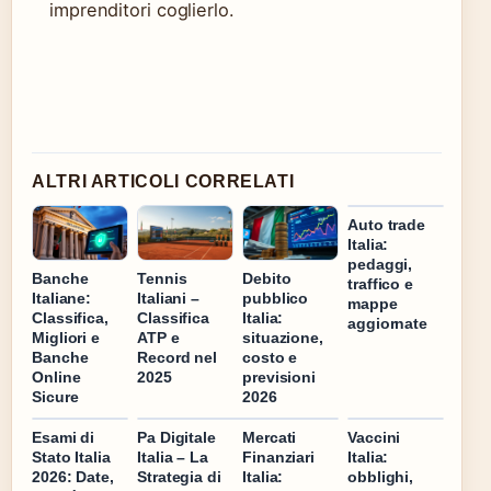
imprenditori coglierlo.
ALTRI ARTICOLI CORRELATI
Auto trade
Italia:
pedaggi,
Banche
Tennis
Debito
traffico e
Italiane:
Italiani –
pubblico
mappe
Classifica,
Classifica
Italia:
aggiornate
Migliori e
ATP e
situazione,
Banche
Record nel
costo e
Online
2025
previsioni
Sicure
2026
Esami di
Pa Digitale
Mercati
Vaccini
Stato Italia
Italia – La
Finanziari
Italia:
2026: Date,
Strategia di
Italia:
obblighi,